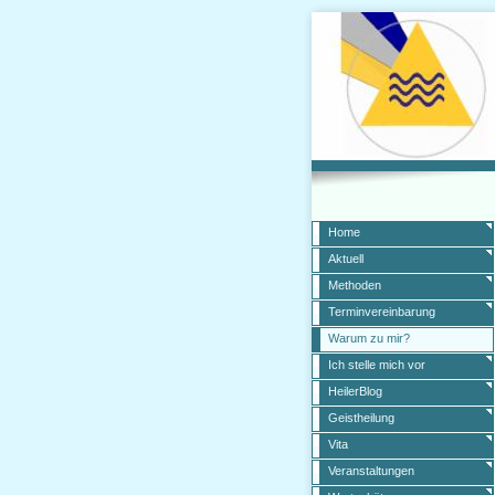
Home
Aktuell
Methoden
Terminvereinbarung
Warum zu mir?
Ich stelle mich vor
HeilerBlog
Geistheilung
Vita
Veranstaltungen