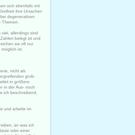
en sich ebenfalls mit
 Kindheit ihre Ursachen
 bei degenerativen
le Themen.
viel, allerdings sind
 Zahlen belegt ist und
ichen sie oft nur
möglich ist.
rie, nicht als
ergreifenden grob-
ettet in größere
er in der Aus- noch
ge ich beschreibend,
fe und arbeite im
reiben, an was ich
tasie oder einer