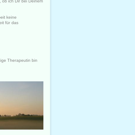
, ob ich Dir bei Deinem
eit keine
it für das
tige Therapeutin bin