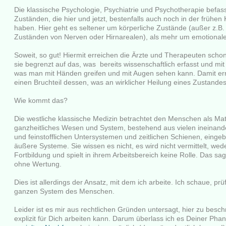
Die klassische Psychologie, Psychiatrie und Psychotherapie befass
Zuständen, die hier und jetzt, bestenfalls auch noch in der frühen
haben. Hier geht es seltener um körperliche Zustände (außer z.B.
Zuständen von Nerven oder Hirnarealen), als mehr um emotiona
Soweit, so gut! Hiermit erreichen die Ärzte und Therapeuten schon 
sie begrenzt auf das, was bereits wissenschaftlich erfasst und mit
was man mit Händen greifen und mit Augen sehen kann. Damit erre
einen Bruchteil dessen, was an wirklicher Heilung eines Zustandes 
Wie kommt das?
Die westliche klassische Medizin betrachtet den Menschen als Mate
ganzheitliches Wesen und System, bestehend aus vielen ineinand
und feinstofflichen Untersystemen und zeitlichen Schienen, eingeb
äußere Systeme. Sie wissen es nicht, es wird nicht vermittelt, wed
Fortbildung und spielt in ihrem Arbeitsbereich keine Rolle. Das sa
ohne Wertung.
Dies ist allerdings der Ansatz, mit dem ich arbeite. Ich schaue, prü
ganzen System des Menschen.
Leider ist es mir aus rechtlichen Gründen untersagt, hier zu besch
explizit für Dich arbeiten kann. Darum überlass ich es Deiner Phan